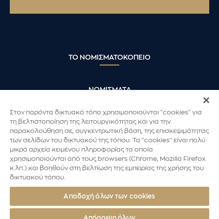
ΤΟ ΝΟΜΙΣΜΑΤΟΚΟΠΕΙΟ
ΝΟΜΙΣΜΑΤΑ
Στον παρόντα δικτυακό τόπο χρησιμοποιούνται "cookies" για
τη βελτιστοποίηση της λειτουργικότητας και για την
ΝΟΜΙΣΜΑΤΙΚΑ ΠΡΟΓΡΑΜΜΑΤΑ &
ΣΥΛΛΟΓΕΣ
παρακολούθηση σε, συγκεντρωτική βάση, της επισκεψιμότητας
των σελίδων του δικτυακού της τόπου. Τα "cookies" είναι πολύ
μικρά αρχεία κειμένου πληροφορίας τα οποία
χρησιμοποιούνται από τους browsers (Chrome, Mozilla Firefox
ΣΥΛΛΕΚΤΕΣ
κ.λπ.) και βοηθούν στη βελτίωση της εμπειρίας της χρήσης του
δικτυακού τόπου.
Αποδοχή όλων των cookies
Απόρριψη όλων