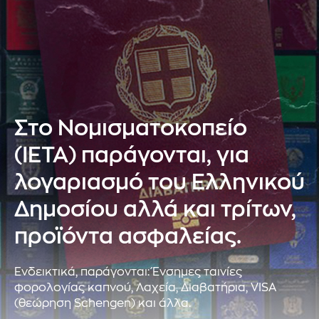
Στο Νομισματοκοπείο
(ΙΕΤΑ) παράγονται, για
λογαριασμό του Ελληνικού
Δημοσίου αλλά και τρίτων,
προϊόντα ασφαλείας.
Ενδεικτικά, παράγονται: Ένσημες ταινίες
φoρολογίας καπνού, Λαχεία, Διαβατήρια, VISA
(θεώρηση Schengen) και άλλα.