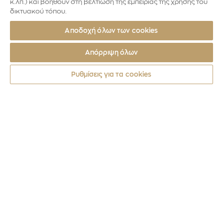
κ.λπ.) και βοηθούν στη βελτίωση της εμπειρίας της χρήσης του
δικτυακού τόπου.
Αποδοχή όλων των cookies
Απόρριψη όλων
Ρυθμίσεις για τα cookies
Νομίσματα
2026
Η ΜΗΝΙΣ ΤΟΥ ΑΧΙΛΛΕΑ – Η ΑΡΠΑΓΗ ΤΗΣ 