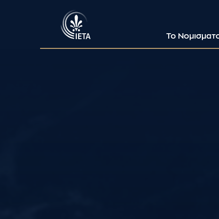
Το Νομισματ