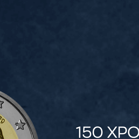
150 ΧΡ