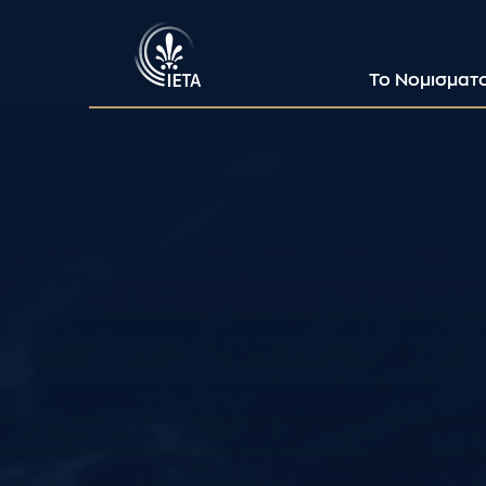
Το Νομισματ