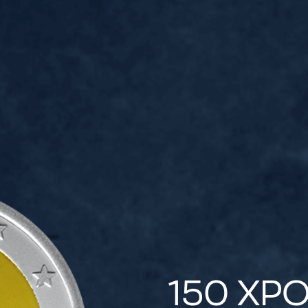
150 ΧΡ