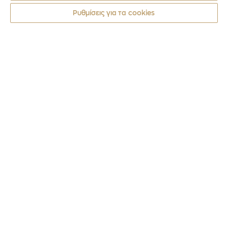
Ρυθμίσεις για τα cookies
Νομίσματα
2016
120 ΧΡΟΝΙΑ ΑΠΟ ΤΗ ΓΕΝΝΗΣΗ ΤΟΥ ΔΗΜΗ