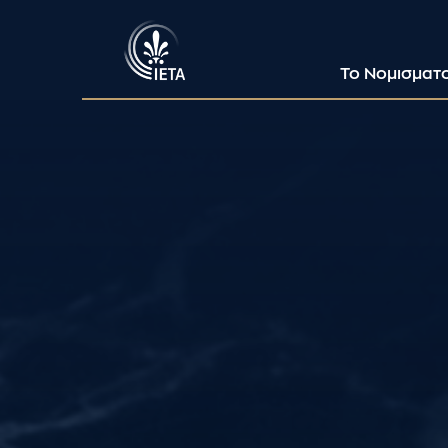
Το Νομισματ