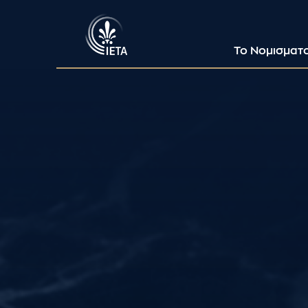
Το Νομισματ